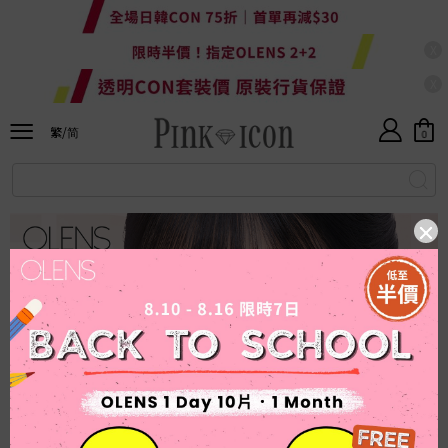
X
X
Currency
HKD
繁/简
HKD
0
ALL
繁體
RMB
SALE
简体
USD
New
OLENS
Japan
Taiwan