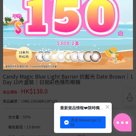
Acuvue
博
士
倫
透
明
散
光
Blog
Candy Magic Blue Light Barrier 抗藍光 Date Brown｜1 
Day 10片盒裝｜日拋彩色隱形眼鏡
Con
HK$
138.0
商品價格
：
tips
會
商品編號
：CMBL1DDABR10P125
員
最新貨品情報❤️限時獨家優惠
日
計
常
劃
含水量：55%
直徑：14.5mm
透過 Messenger 訂
水
閱
著色直徑：13.8mm
基弧：8.6
潤
之