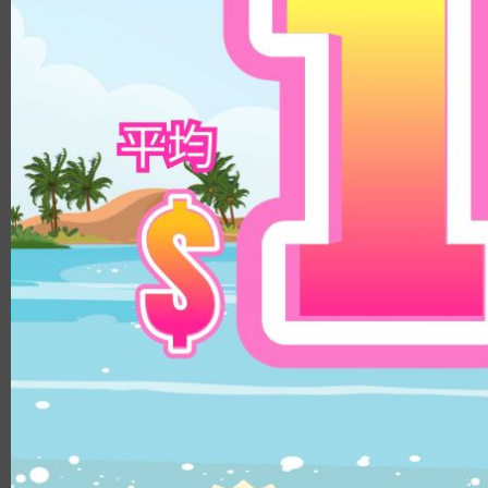
8.8
14.3mm
9.0
14.5mm
8.9
14.8mm
8.4
顏色
8.5/8.6
鏡片直徑
透明
14.1mm
啡色
14.0mm
淺啡色
13.8mm
榛子色
14.3mm
巧克力色
14.4mm
灰色
14.5mm
黑色
14.2mm
綠色
14.8mm
藍色
14.2mm/14.5mm
粉紅色
14.1mm/14.4mm
紫色
弧度
8.5
8.6
8.8
8.7
鏡片物料
PUSCON
HEMA