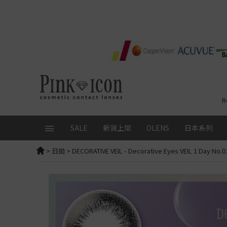
R
SALE
新貨上架
OLENS
日本系列
>
日拋
>
DECORATIVE VEIL
- Decorative Eyes VEIL 1 Day No
精選品牌
本月優惠
總覽
日拋│ 1 Day
配戴週
FruFru
ALL
全部查看
Glowy Tear Mini
日拋│ 1 
RIARIA
OLENS 1 Day 20片 $150/盒
日本品牌
Glowy Tear
ReVIA
SIE
SIE 1 Day 2盒9折再送10片
Muse
ReVIA Blu
FLANMY
試片+鎖匙扣
限時送人氣試片10片
Rain Mocha
ReVIA
1 Day
Angel Color Bambi Series
日韓CON任選75折
Rain Black
Secret 
Secret Candy Magic｜新色
loveil
首次下單優惠
Moonrise
Secret
全新！Candymagic Blue Li