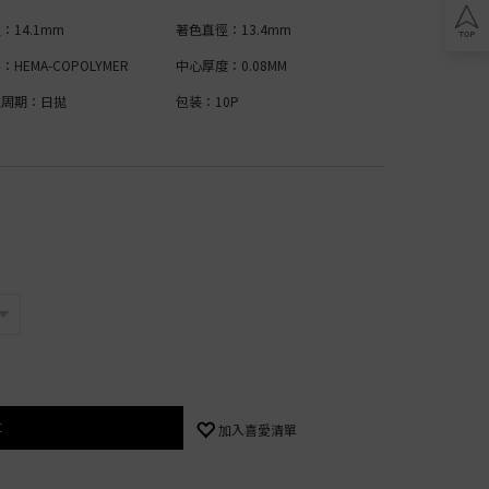
：14.1mm
play
著色直徑：13.4mm
ics
：HEMA-COPOLYMER
中心厚度：0.08MM
戴周期：日拋
包装：10P
ty
ic
oric
ric
車
加入喜愛清單