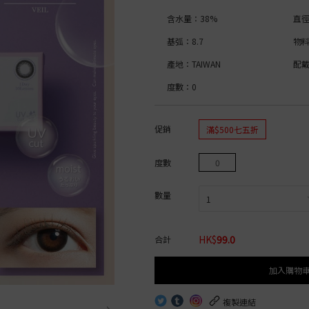
ic Blue Light Bar
高含水量│>50%
Acuvue Oasys
月拋│1 Month
博士倫 BIOTRUE
博士倫 BIOTRUE
著色直徑
彩色鏡片
博士倫 Soflens
博士倫 ULTRA
CooperVision Clariti
含水量：38%
直徑
or Bambi Series
博士倫 ULTRA
CooperVision Biomedics
Coopervision Biomed
雙週拋│2 Weeks
CooperVision Clariti
Alcon DAILIES
12.0mm-12.9mm
日拋│1 Day
基弧：8.7
物料
博士倫 Soflens
CooperVision MyDay
雙週拋│2 Weeks
13.0mm-13.9mm
Acuvue Define
彩色鏡片
CooperVision Proclear
Acuvue
鏡片直徑
Acuvue Define Fresh
產地：TAIWAN
配
r
Alcon DAILIES
博士倫 Soflens
按 含水量
Freshkon Daily
月拋│1 Month
日拋│1 Day
度數：0
14.0mm
OLENS O2 Edition
博士倫 ULTRA
博士倫 Lacelle
14.2mm
低含水量│低於 40%
HOU
OLENS WaterFine
CooperVision Biofini
博士倫 Lacelle Dazzle Ring
顏色
高含水量│高於 50%
ReVIA Clear
Alcon Air Optix
博士倫 Lacelle Colors
按 弧度
促銷
滿$500七五折
utral
雙週拋│2 Weeks
彩色鏡片
博士倫 Lacelle Iconic
啡色
himmering
Acuvue Oasys
博士倫 Lacelle Diamond
淺啡色
8.4
 Mimi Gemme
博士倫 Soflens
按 功能
日拋│1 Day
黑色
8.5
度數
0
ve Eyes
月拋│1 Month
ReVIA Toric
藍色
8.6
e Veil
博士倫 Soflens
月拋│1 Month
近視鏡片
綠色
8.8
nock
OLENS O2 EDITION
OLENS│ViVi Ring Tor
散光鏡片
灰色
9.0
數量
博士倫 ULTRA
OLENS│Moodnight T
按 含水量
榛子色
ct
CooperVision Biofinity
OLENS│Real Ring To
粉紅色
CooperVision Biomedic
OLENS│Glowy Toric
紅色
低含水量│低於 40%
Alcon Air Optix
HK$
99.0
合計
按 品牌
紫色
中含水量│40% - 50%
Month
按 品牌
黃色
高含水量│高於 50%
博士倫
弧度
按 弧度
加入購物
Acuvue
ReVIA
博士倫
Acuvue
8.6
8.4
│低於 45%
CooperVision
CooperVision
鏡片物料
8.5
複製連結
│高於 45%