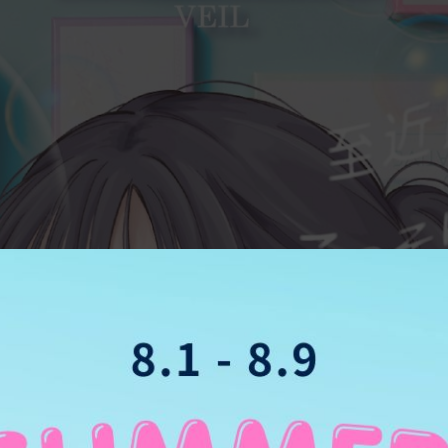
料
OPOLYMER
DMA