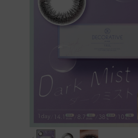
Evercolor
$79 /盒│Decorative Eyes
Realish
列
Candymag
ght Barrier
全新！ReVIA 1 Day
OLENS
日拋
透明Con組合優惠
Big Glowy
rier
FLANMY
FruFru
CHOUCHOU
Eyelighter Glowy
Angelcol
RIARIA
QUINLIVAN
Glowy Natural
SIE
ALL
SIE
Secret Candymagic
Double Tint
FruFru
Acuvue│組合優惠
FLANMY│新色
Candymagic Blue Light Bar
French Shine
RIARIA
博士倫│組合優惠
Angel Color Bambi Series│
rier
ReVIA
Nella
EverColo
Coopervision│組合優惠
新色
EN GIORNO [最新上架Chiik
ReVIA Blue Light Barrier
Misty
Qrsessed
Alcon│組合優惠
awa款]
Evercolor
FAIRY Neutral
Ending
loveil
Freshkon│組合優惠
台灣品牌
FAIRY Shimmering
Nils
CHOUC
ReVIA Clear 1 Day 低至$89/
Pienage Mimi Gemme
Real Ring
盒
ReVIA Clear Premium 1 Day
1 Day
Decorative Eyes
ViVi Ring
FAIRY Ne
低至$100/盒
ReVIA 防藍光Clear 1 Day 低
MIZMI
Eyeddict
Mood Night
FAIRY S
至$110/盒
OLENS O2 Edition 低至$31
昆凌 | 經典系列
其他品牌
Shine Touch
PienAge
/盒 (10片)
OLENS WaterFine 低至$149
昆凌 | 聖光系列
Ever Shine
Decorati
/盒 (40片)
特定款優惠 /臨期清貨
韓國品牌
French Gold 3CON
Decorativ
Acuvue Define
Russian Smoky
Knock K
B&L LACELLE
ALL
1 Day
Shine Black
Artiral
CooperVision
短使用期優惠
OLENS Glowy Tear Mini│
Spanish
User Sele
Eye Coffert
$68/ 10片│50度限定
新上架
OLENS Glowy Tear│新上架
Spanish Circle
Victoria
LIL Moon
清貨區
OLENS Rain Mocha│新上
Secriss Coral
Eyeddict
Clalen
架
OLENS French Shine│新色
Secriss Natural
月拋│1 
透明/散光系列
ALL
1 Month
Scandi
ReVIA
$49/盒│指定OLENS 1 Mon
OLENS Glowy Tear Mini│
Ocean Velvet
含水量
Acuvue
th
$80/盒│ReVIA private
新上架
OLENS Glowy Tear│新上架
Cherry Moon
Alcon
$97/盒│ReVIA 抗藍光Colo
OLENS Rain Mocha│新上
Honey Shine
低含水量
Coopervision
r 1 Day
$97/盒｜Candy Magic 抗藍
架
OLENS Rain Black│新上架
Natural Day
高含水量