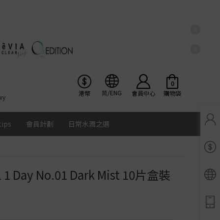
X
X
0
简/ENG
港幣
會員中心
購物袋
wy
tips
會員計劃
日常水潤之選
Pinkicon會員獎賞計劃
條款及細則
IL 1 Day No.01 Dark Mist 10片盒裝
Ios
Google
Android