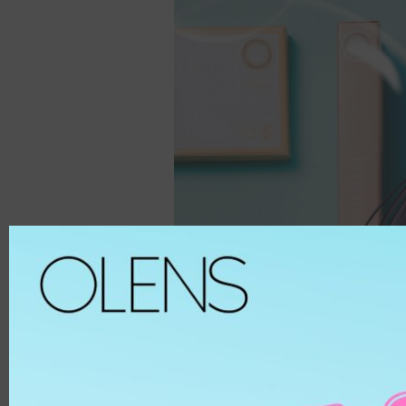
Spanish
8.6
ALL
Spanish Circle
8.7
啡色
Symphony
8.8
榛子
It's black/ choco
8.9
巧克力
Bigsome
鏡片物
灰色
Russian Velvet
黑色
Scandi
藍色
HEMA
And Black
綠色
HEMA-C
From Choco
紫色
PUSCON
Coming Choco
粉紅色
HEMAEG
Gold Series
銀色
Chuing
透明
Chuing 3Con
白色
Jennfier 3con
杏色
Complex 3con
物料
Vivi 3con
ETAFILCONA
Tika 3con
HEMA
EyeTeen
POLYMACON
Teenteen
2HEMA
Tint-I
SILICONE
Triple
SENOFILCONA
Vampire
HEFILCONA
雙週拋│2 Weeks
NELFICONA
HEMA-COPOLYMER
Anna Sui
OCUFILCON D
季拋│2-6 Months
OMAFILCON A