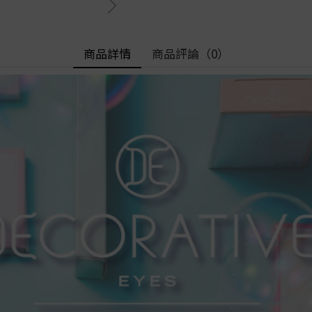
Alcon
Alcon
8.6
徑
Freshkon
OLENS
8.7
HEMAMA
OLENS
按 含水量
HEFILCONA
- 13.1mm
ReVIA
- 13.5mm
按 含水量
低含水量│低於 40%
商品詳情
商品評論
（0）
- 13.8mm
中含水量│40% - 50
- 14.5mm
低含水量│低於 40%
高含水量│> 50%
徑
中含水量│40% - 50%
按 弧度
高含水量│> 50%
按 弧度
8.4
8.5
8.4
8.6
8.5
8.7
8.6
8.8
8.7
8.8
9.0