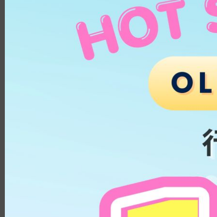
METHAFILCON A
Pearl Day
PUSCON
含水量
HEMA/EGDMA
HEMA/MA
日拋│1 Day
低含水量│低於 40%
HEMA/MAA/EGDMA
中含水量│40% - 50%
HEMA/NVP
高含水量│高於 50%
HEMA/NVP/MMA
月拋│1 Month
Silicon Hydrogel
低含水量│低於 40%
Methacryloyloxyethyl Phos
中含水量│40% - 50%
phoryl Choline
KALIFILCON A
高含水量│高於 50%
ALPHAFILCON A
雙週拋及季拋│2 Weeks
HILAFILCON A
Months+
低含水量│低於 40%
SOMOFILCON A
中含水量│40% - 50%
DELEFILCON A
高含水量│高於 50%
LOTRAFILCON B
著色直徑
2HEMAMAAEGDMA
HIOXIFILCON A
11.9mm - 13.1mm
Methacryloyloxyethyl Phos
13.2mm - 13.5mm
phoryl Choline Polymer
HEMA/MPC
13.6mm - 13.8mm
鏡片直徑
HEMA/PUSCON
基弧
8.7
14.0mm
8.5
14.1mm
8.6
14.2mm