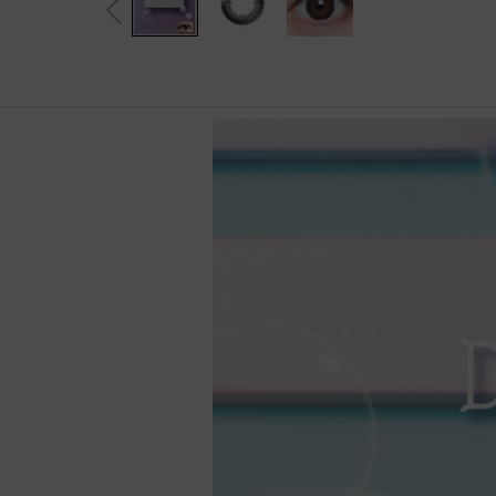
B&L│博士倫
光 1 Day
$125/盒｜Secret Candy Ma
美國品牌
Scarlet
著色直
OLENS│O2 edition
gic 1 Day
$89/盒｜OLENS O2 Edition
月拋│ 1 Month
OLENS│Water Fine
(30片)
$88/盒│ReVIA 抗藍光透明
1 Day
ReVIA│CLEAR
11.9mm 
1 Day
博士倫lacelle Iconic 新色上
Glowy Tear Mini
ReVIA│Blue Light Barrier
13.2mm 
架
Acuvue Define Fresh 新色上
Glowy Tear
ReVIA│散光系列
13.6mm 
架
透明 / 散光 系列
Realish
護理用品
13.9mm 
Rain Mocha
鏡片直
ReVIA 散光 [最新上架]
Rain Black
隱形眼鏡護理液
OLENS O2 Balance透明散
MoonRise
隱形眼鏡盒
14.0mm
光1 Day
Secret Candy Magic 散光
Secret Tint
隱形眼鏡夾子
14.1mm
[最新上架]
全新Puscon OLENS O2 EDI
Muse
商品分類
14.2mm
TION 1 Day
OLENS O2 EDITION 1 Mont
Big Glowy
14.5mm
h
博士倫
Eyelighter Glowy
顏色
配戴週期
CooperVision
Glowy Natural
日拋 │1 Day
Alcon
French Shine
月拋 │1 Month
啡色
Freshkon
Nils
雙週拋│2 Weeks
灰色
Fairy
Nella
季拋 │2-6 Months
巧克力色
Double Tint
著色直徑
榛子色
Real Ring
小直徑│小於13mm
黑色
ViVi Ring
中直徑│13mm-13.5mm
紫色
Pure Teen
大直徑│大於13.5mm
藍色
Mood Night
含水量
綠色
Shine Touch
低含水量│低於 40%
粉紅色
Cherry Moon
中含水量│40% - 50%
透明
Falling
高含水量│高於 50%
弧度
Someday
顔色