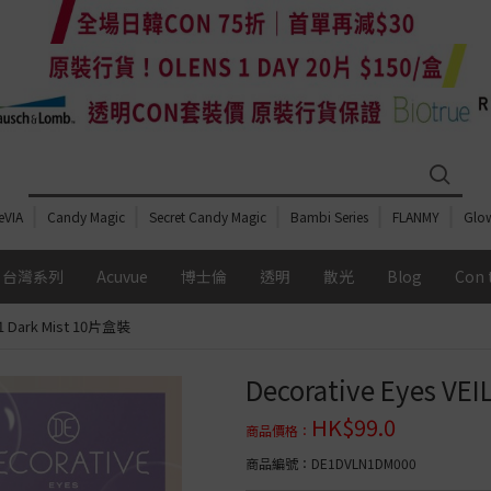
eVIA
Candy Magic
Secret Candy Magic
Bambi Series
FLANMY
Glo
台灣系列
Acuvue
博士倫
透明
散光
Blog
Con 
.01 Dark Mist 10片盒裝
期
配戴週期
全部總覽
全部總覽
全部總覽
全部總覽
Decorative Eyes VE
Day
日拋│1 DAY
透明鏡片
透明鏡片
按 配戴週期
透明鏡片
MIZMI
HK$
99.0
e Light Barrier
昆凌
日拋│1 Day
日拋│1 Day
日拋│1 Day
日拋│1 Day
商品價格
：
 散光系列
含水量
Acuvue Moist
博士倫 Soflens
Acuvue moist
Acuvue
Candymagic
Acuvue Oasys
博士倫 BIOTRUE
Acuvue oasys
OLENS O2 Balance
商品編號
：DE1DVLN1DM000
 Candymagic 散光系
中含水量│40%-50%
雙週拋│2 Weeks
博士倫 ULTRA
博士倫 Soflens
博士倫 Soflens