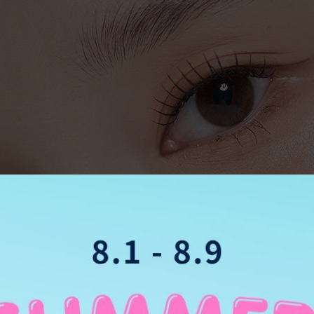
料
OPOLYMER
DMA