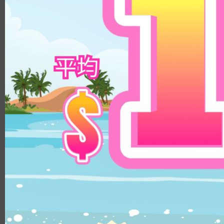
8.8
14.3mm
9.0
14.5mm
8.9
14.8mm
8.4
顏色
8.5/8.6
鏡片直徑
透明
14.1mm
啡色
14.0mm
淺啡色
13.8mm
榛子色
14.3mm
巧克力色
14.4mm
灰色
14.5mm
黑色
14.2mm
綠色
14.8mm
藍色
14.2mm/14.5mm
粉紅色
14.1mm/14.4mm
紫色
弧度
8.5
8.6
8.8
8.7
鏡片物料
PUSCON
HEMA