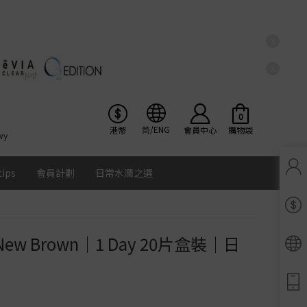
X
X
0
简/ENG
港幣
會員中心
購物袋
wy
tips
會員計劃
日常水潤之選
Pinkicon會員獎賞計劃
條款及細則
y New Brown｜1 Day 20片盒裝｜日
Ios
Google
Android