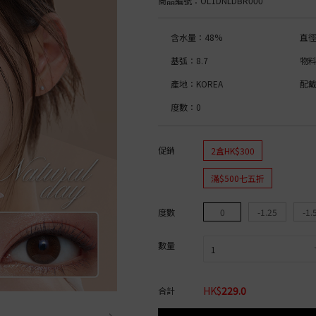
商品編號
：OL1DNLDBR000
ic Blue Light Bar
高含水量│>50%
Acuvue Oasys
月拋│1 Month
博士倫 BIOTRUE
博士倫 BIOTRUE
著色直徑
彩色鏡片
博士倫 Soflens
博士倫 ULTRA
CooperVision Clariti
or Bambi Series
博士倫 ULTRA
CooperVision Biomedics
Coopervision Biomed
含水量：48%
直徑
雙週拋│2 Weeks
CooperVision Clariti
Alcon DAILIES
12.0mm-12.9mm
日拋│1 Day
博士倫 Soflens
CooperVision MyDay
雙週拋│2 Weeks
13.0mm-13.9mm
Acuvue Define
基弧：8.7
物料
彩色鏡片
CooperVision Proclear
Acuvue
鏡片直徑
Acuvue Define Fresh
r
Alcon DAILIES
博士倫 Soflens
按 含水量
產地：KOREA
配
Freshkon Daily
月拋│1 Month
日拋│1 Day
14.0mm
OLENS O2 Edition
博士倫 ULTRA
博士倫 Lacelle
14.2mm
低含水量│低於 40%
度數：0
HOU
OLENS WaterFine
CooperVision Biofini
博士倫 Lacelle Dazzle Ring
顏色
高含水量│高於 50%
ReVIA Clear
Alcon Air Optix
博士倫 Lacelle Colors
按 弧度
utral
雙週拋│2 Weeks
彩色鏡片
博士倫 Lacelle Iconic
啡色
himmering
Acuvue Oasys
博士倫 Lacelle Diamond
淺啡色
8.4
促銷
2盒HK$300
 Mimi Gemme
博士倫 Soflens
按 功能
日拋│1 Day
黑色
8.5
ve Eyes
月拋│1 Month
ReVIA Toric
藍色
8.6
滿$500七五折
e Veil
博士倫 Soflens
月拋│1 Month
近視鏡片
綠色
8.8
nock
OLENS O2 EDITION
OLENS│ViVi Ring Tor
散光鏡片
灰色
9.0
博士倫 ULTRA
OLENS│Moodnight T
按 含水量
榛子色
度數
0
-1.25
-1.
ct
CooperVision Biofinity
OLENS│Real Ring To
粉紅色
CooperVision Biomedic
OLENS│Glowy Toric
紅色
低含水量│低於 40%
Alcon Air Optix
按 品牌
數量
紫色
中含水量│40% - 50%
Month
按 品牌
黃色
高含水量│高於 50%
博士倫
弧度
按 弧度
Acuvue
ReVIA
HK$
229.0
合計
博士倫
Acuvue
8.6
8.4
│低於 45%
CooperVision
CooperVision
鏡片物料
8.5
│高於 45%