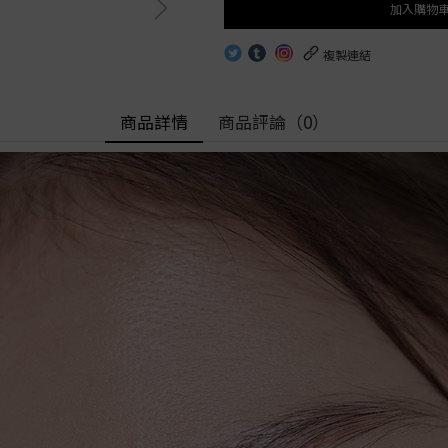
Alcon
Alcon
8.6
加入購物
徑
Freshkon
OLENS
8.7
HEMAMA
OLENS
按 含水量
HEFILCONA
- 13.1mm
ReVIA
複製連結
- 13.5mm
按 含水量
低含水量│低於 40%
- 13.8mm
中含水量│40% - 50
- 14.5mm
低含水量│低於 40%
高含水量│> 50%
商品詳情
商品評論
（0）
徑
中含水量│40% - 50%
按 弧度
高含水量│> 50%
按 弧度
8.4
8.5
8.4
8.6
8.5
8.7
8.6
8.8
8.7
8.8
9.0