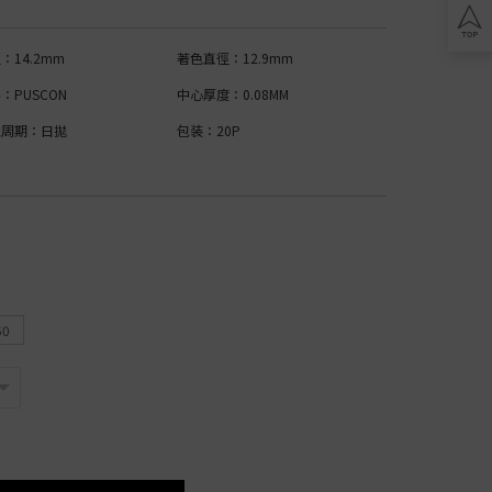
play
ics
：14.2mm
著色直徑：12.9mm
：PUSCON
中心厚度：0.08MM
戴周期：日拋
包装：20P
ty
ic
oric
50
ric