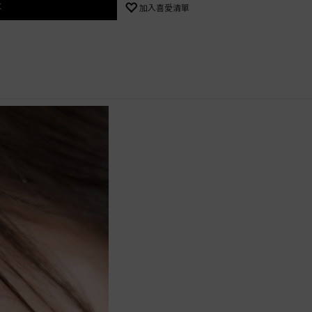
車
加入喜愛清單
%