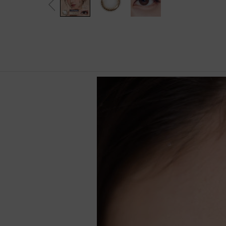
B&L│博士倫
光 1 Day
$125/盒｜Secret Candy Ma
美國品牌
Scarlet
著色直
OLENS│O2 edition
gic 1 Day
$89/盒｜OLENS O2 Edition
月拋│ 1 Month
OLENS│Water Fine
(30片)
$88/盒│ReVIA 抗藍光透明
1 Day
ReVIA│CLEAR
11.9mm 
1 Day
博士倫lacelle Iconic 新色上
Glowy Tear Mini
ReVIA│Blue Light Barrier
13.2mm 
架
Acuvue Define Fresh 新色上
Glowy Tear
ReVIA│散光系列
13.6mm 
架
透明 / 散光 系列
Realish
護理用品
13.9mm 
Rain Mocha
鏡片直
ReVIA 散光 [最新上架]
Rain Black
隱形眼鏡護理液
OLENS O2 Balance透明散
MoonRise
隱形眼鏡盒
14.0mm
光1 Day
Secret Candy Magic 散光
Secret Tint
隱形眼鏡夾子
14.1mm
[最新上架]
全新Puscon OLENS O2 EDI
Muse
商品分類
14.2mm
TION 1 Day
OLENS O2 EDITION 1 Mont
Big Glowy
14.5mm
h
博士倫
Eyelighter Glowy
顏色
配戴週期
CooperVision
Glowy Natural
日拋 │1 Day
Alcon
French Shine
月拋 │1 Month
啡色
Freshkon
Nils
雙週拋│2 Weeks
灰色
Fairy
Nella
季拋 │2-6 Months
巧克力色
Double Tint
著色直徑
榛子色
Real Ring
小直徑│小於13mm
黑色
ViVi Ring
中直徑│13mm-13.5mm
紫色
Pure Teen
大直徑│大於13.5mm
藍色
Mood Night
含水量
綠色
Shine Touch
低含水量│低於 40%
粉紅色
Cherry Moon
中含水量│40% - 50%
透明
Falling
高含水量│高於 50%
弧度
Someday
顔色