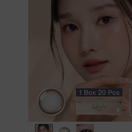
Evercolor
$79 /盒│Decorative Eyes
Realish
列
Candymag
ght Barrier
全新！ReVIA 1 Day
OLENS
日拋
透明Con組合優惠
Big Glowy
rier
FLANMY
FruFru
CHOUCHOU
Eyelighter Glowy
Angelcol
RIARIA
QUINLIVAN
Glowy Natural
SIE
ALL
SIE
Secret Candymagic
Double Tint
FruFru
Acuvue│組合優惠
FLANMY│新色
Candymagic Blue Light Bar
French Shine
RIARIA
博士倫│組合優惠
Angel Color Bambi Series│
rier
ReVIA
Nella
EverColo
Coopervision│組合優惠
新色
EN GIORNO [最新上架Chiik
ReVIA Blue Light Barrier
Misty
Qrsessed
Alcon│組合優惠
awa款]
Evercolor
FAIRY Neutral
Ending
loveil
Freshkon│組合優惠
台灣品牌
FAIRY Shimmering
Nils
CHOUC
ReVIA Clear 1 Day 低至$89/
Pienage Mimi Gemme
Real Ring
盒
ReVIA Clear Premium 1 Day
1 Day
Decorative Eyes
ViVi Ring
FAIRY Ne
低至$100/盒
ReVIA 防藍光Clear 1 Day 低
MIZMI
Eyeddict
Mood Night
FAIRY S
至$110/盒
OLENS O2 Edition 低至$31
昆凌 | 經典系列
其他品牌
Shine Touch
PienAge
/盒 (10片)
OLENS WaterFine 低至$149
昆凌 | 聖光系列
Ever Shine
Decorati
/盒 (40片)
特定款優惠 /臨期清貨
韓國品牌
French Gold 3CON
Decorativ
Acuvue Define
Russian Smoky
Knock K
B&L LACELLE
ALL
1 Day
Shine Black
Artiral
CooperVision
短使用期優惠
OLENS Glowy Tear Mini│
Spanish
User Sele
Eye Coffert
$68/ 10片│50度限定
新上架
OLENS Glowy Tear│新上架
Spanish Circle
Victoria
LIL Moon
清貨區
OLENS Rain Mocha│新上
Secriss Coral
Eyeddict
Clalen
架
OLENS French Shine│新色
Secriss Natural
月拋│1 
透明/散光系列
ALL
1 Month
Scandi
ReVIA
$49/盒│指定OLENS 1 Mon
OLENS Glowy Tear Mini│
Ocean Velvet
含水量
Acuvue
th
$80/盒│ReVIA private
新上架
OLENS Glowy Tear│新上架
Cherry Moon
Alcon
$97/盒│ReVIA 抗藍光Colo
OLENS Rain Mocha│新上
Honey Shine
低含水量
Coopervision
r 1 Day
$97/盒｜Candy Magic 抗藍
架
OLENS Rain Black│新上架
Natural Day
高含水量