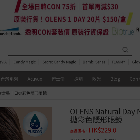
eVIA
Candy Magic
Secret Candy Magic
Bambi Series
FLANMY
Glo
台灣系列
Acuvue
博士倫
透明
散光
Blog
Con 
Day 20片盒裝｜日拋彩色隱形眼鏡
期
配戴週期
全部總覽
全部總覽
全部總覽
全部總覽
OLENS Natural Da
Day
日拋│1 DAY
透明鏡片
透明鏡片
按 配戴週期
透明鏡片
MIZMI
拋彩色隱形眼鏡
e Light Barrier
昆凌
日拋│1 Day
日拋│1 Day
日拋│1 Day
日拋│1 Day
 散光系列
含水量
Acuvue Moist
博士倫 Soflens
Acuvue moist
Acuvue
HK$
229.0
Candymagic
商品價格
：
Acuvue Oasys
博士倫 BIOTRUE
Acuvue oasys
OLENS O2 Balance
 Candymagic 散光系
中含水量│40%-50%
雙週拋│2 Weeks
博士倫 ULTRA
博士倫 Soflens
博士倫 Soflens