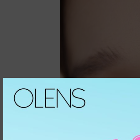
Spanish
8.6
ALL
Spanish Circle
8.7
啡色
Symphony
8.8
榛子
It's black/ choco
8.9
巧克力
Bigsome
鏡片物
灰色
Russian Velvet
黑色
Scandi
藍色
HEMA
And Black
綠色
HEMA-C
From Choco
紫色
PUSCON
Coming Choco
粉紅色
HEMAEG
Gold Series
銀色
Chuing
透明
Chuing 3Con
白色
Jennfier 3con
杏色
Complex 3con
物料
Vivi 3con
ETAFILCONA
Tika 3con
HEMA
EyeTeen
POLYMACON
Teenteen
2HEMA
Tint-I
SILICONE
Triple
SENOFILCONA
Vampire
HEFILCONA
雙週拋│2 Weeks
NELFICONA
HEMA-COPOLYMER
Anna Sui
OCUFILCON D
季拋│2-6 Months
OMAFILCON A