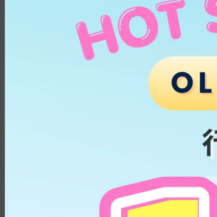
METHAFILCON A
Pearl Day
PUSCON
含水量
HEMA/EGDMA
HEMA/MA
日拋│1 Day
低含水量│低於 40%
HEMA/MAA/EGDMA
中含水量│40% - 50%
HEMA/NVP
高含水量│高於 50%
HEMA/NVP/MMA
月拋│1 Month
Silicon Hydrogel
低含水量│低於 40%
Methacryloyloxyethyl Phos
中含水量│40% - 50%
phoryl Choline
KALIFILCON A
高含水量│高於 50%
ALPHAFILCON A
雙週拋及季拋│2 Weeks
HILAFILCON A
Months+
低含水量│低於 40%
SOMOFILCON A
中含水量│40% - 50%
DELEFILCON A
高含水量│高於 50%
LOTRAFILCON B
著色直徑
2HEMAMAAEGDMA
HIOXIFILCON A
11.9mm - 13.1mm
Methacryloyloxyethyl Phos
13.2mm - 13.5mm
phoryl Choline Polymer
HEMA/MPC
13.6mm - 13.8mm
鏡片直徑
HEMA/PUSCON
基弧
8.7
14.0mm
8.5
14.1mm
8.6
14.2mm