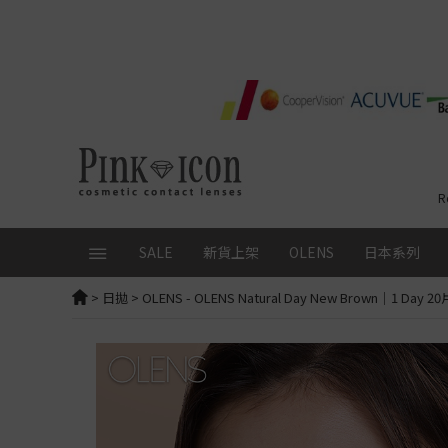
R
SALE
新貨上架
OLENS
日本系列
>
日拋
>
OLENS
- OLENS Natural Day New Brown｜1 
精選品牌
本月優惠
總覽
日拋│ 1 Day
配戴週
FruFru
ALL
全部查看
Glowy Tear Mini
日拋│ 1 
RIARIA
OLENS 1 Day 20片 $150/盒
日本品牌
Glowy Tear
ReVIA
SIE
SIE 1 Day 2盒9折再送10片
Muse
ReVIA Blu
FLANMY
試片+鎖匙扣
限時送人氣試片10片
Rain Mocha
ReVIA
1 Day
Angel Color Bambi Series
日韓CON任選75折
Rain Black
Secret 
Secret Candy Magic｜新色
loveil
首次下單優惠
Moonrise
Secret
全新！Candymagic Blue Li