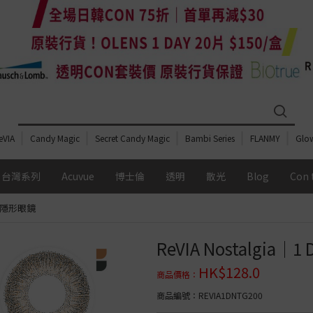
eVIA
Candy Magic
Secret Candy Magic
Bambi Series
FLANMY
Glo
台灣系列
Acuvue
博士倫
透明
散光
Blog
Con 
彩色隱形眼鏡
期
配戴週期
全部總覽
全部總覽
全部總覽
全部總覽
ReVIA Nostalgi
Day
日拋│1 DAY
透明鏡片
透明鏡片
按 配戴週期
透明鏡片
MIZMI
HK$
128.0
e Light Barrier
昆凌
日拋│1 Day
日拋│1 Day
日拋│1 Day
日拋│1 Day
商品價格
：
 散光系列
含水量
Acuvue Moist
博士倫 Soflens
Acuvue moist
Acuvue
Candymagic
Acuvue Oasys
博士倫 BIOTRUE
Acuvue oasys
OLENS O2 Balance
商品編號
：REVIA1DNTG200
 Candymagic 散光系
中含水量│40%-50%
雙週拋│2 Weeks
博士倫 ULTRA
博士倫 Soflens
博士倫 Soflens