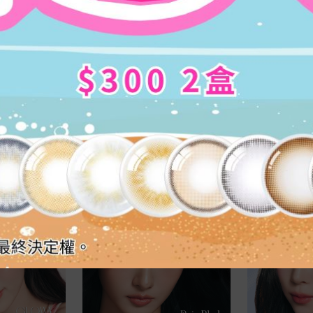
滿$500七五折
滿$500七五折
t Mood Choco
OLENS Moonrise Mauve Pink ｜
OLENS Moonr
裝 ｜日拋彩色隱形
1 Day 10片盒裝｜日拋彩色隱形眼
1 Day 10
鏡
鏡
HK$
139.0
HK$
139.0