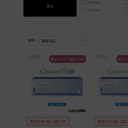
Evercolor
$79 /盒│Decorative Eyes
Realish
列
Candymag
ght Barrier
全新！ReVIA 1 Day
13.8mm
58%
直徑
OLENS
日拋
透明Con組合優惠
Big Glowy
rier
FLANMY
FruFru
14.3mm
CHOUCHOU
Eyelighter Glowy
Angelcol
RIARIA
QUINLIVAN
Glowy Natural
SIE
ALL
SIE
Secret Candymagic
Double Tint
FruFru
Acuvue│組合優惠
FLANMY│新色
Candymagic Blue Light Bar
French Shine
RIARIA
博士倫│組合優惠
Angel Color Bambi Series│
rier
ReVIA
Nella
EverColo
Coopervision│組合優惠
新色
EN GIORNO [最新上架Chiik
ReVIA Blue Light Barrier
Misty
Qrsessed
Alcon│組合優惠
awa款]
Evercolor
排序
：
FAIRY Neutral
Ending
loveil
Freshkon│組合優惠
台灣品牌
FAIRY Shimmering
Nils
CHOUC
ReVIA Clear 1 Day 低至$89/
Pienage Mimi Gemme
Real Ring
盒
ReVIA Clear Premium 1 Day
1 Day
Decorative Eyes
ViVi Ring
FAIRY Ne
低至$100/盒
ReVIA 防藍光Clear 1 Day 低
MIZMI
散光 -1.75｜軸位 180°
散光 -
Eyeddict
Mood Night
FAIRY S
至$110/盒
OLENS O2 Edition 低至$31
昆凌 | 經典系列
其他品牌
Shine Touch
PienAge
/盒 (10片)
OLENS WaterFine 低至$149
昆凌 | 聖光系列
Ever Shine
Decorati
/盒 (40片)
特定款優惠 /臨期清貨
韓國品牌
French Gold 3CON
Decorativ
Acuvue Define
Russian Smoky
Knock K
B&L LACELLE
ALL
1 Day
Shine Black
Artiral
CooperVision
短使用期優惠
OLENS Glowy Tear Mini│
Spanish
User Sele
Eye Coffert
$68/ 10片│50度限定
新上架
OLENS Glowy Tear│新上架
Spanish Circle
Victoria
LIL Moon
清貨區
OLENS Rain Mocha│新上
Secriss Coral
Eyeddict
Clalen
架
OLENS French Shine│新色
Secriss Natural
月拋│1 
透明/散光系列
ALL
1 Month
Scandi
ReVIA
$49/盒│指定OLENS 1 Mon
OLENS Glowy Tear Mini│
Ocean Velvet
含水量
Acuvue
th
$80/盒│ReVIA private
新上架
OLENS Glowy Tear│新上架
Cherry Moon
Alcon
$97/盒│ReVIA 抗藍光Colo
OLENS Rain Mocha│新上
低至$169/盒 | 2盒$338
低至$169/盒 | 2盒$
Honey Shine
低含水量
Coopervision
r 1 Day
$97/盒｜Candy Magic 抗藍
架
OLENS Rain Black│新上架
Natural Day
高含水量