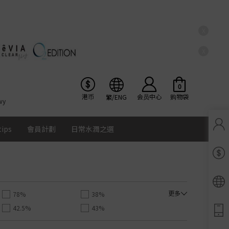
X
X
0
港币
会员中心
购物袋
繁/ENG
wy
tips
會員計劃
日常水潤之選
Pinkicon會員獎賞計劃
條款及細則
更多
78%
38%
42.5%
43%
55%
56%
Ios
Google
Android