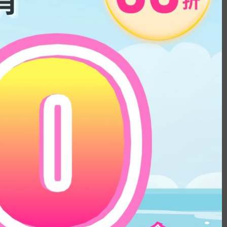
滿$500七五折
hine Gray｜1 Day 
OLENS Muse Shine Brown｜1 
日拋彩色隱形眼鏡
Day 10片盒裝 ｜日拋彩色隱形眼
鏡
HK$
139.0