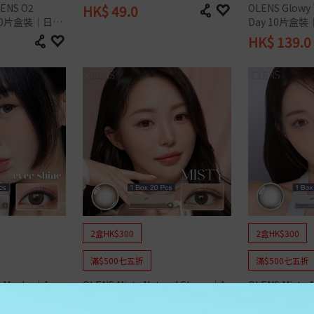
Alcon
Alcon
8.6
鏡
ENS O2 
OLENS Glowy T
HK$
49.0
徑
Freshkon
OLENS
8.7
HEMAMA
y 30片盒裝｜日拋
Day 10片
OLENS
按 含水量
HEFILCONA
- 13.1mm
ReVIA
HK$
139.0
- 13.5mm
按 含水量
低含水量│低於 40%
- 13.8mm
中含水量│40% - 50
- 14.5mm
低含水量│低於 40%
高含水量│> 50%
徑
中含水量│40% - 50%
按 弧度
高含水量│> 50%
按 弧度
8.4
8.5
8.4
8.6
8.5
8.7
8.6
8.8
8.7
8.8
9.0
2盒HK$300
2盒HK$300
滿$500七五折
滿$500七五折
e Mocha｜1 
OLENS Misty Natural Choco｜1 
OLENS Misty A
日拋彩色隱形眼鏡
Day 20片盒裝｜日拋彩色隱形眼鏡
20片盒裝｜日