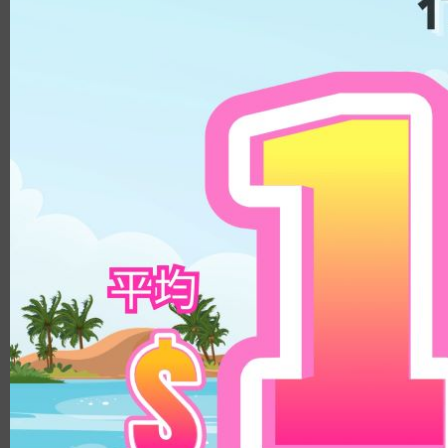
METHAFILCON A
Pearl Day
PUSCON
含水量
HEMA/EGDMA
HEMA/MA
日拋│1 Day
低含水量│低於 40%
HEMA/MAA/EGDMA
中含水量│40% - 50%
HEMA/NVP
高含水量│高於 50%
HEMA/NVP/MMA
月拋│1 Month
Silicon Hydrogel
低含水量│低於 40%
Methacryloyloxyethyl Phos
中含水量│40% - 50%
phoryl Choline
KALIFILCON A
高含水量│高於 50%
ALPHAFILCON A
雙週拋及季拋│2 Weeks
HILAFILCON A
2盒HK$300
滿$500七五折
Months+
低含水量│低於 40%
SOMOFILCON A
中含水量│40% - 50%
DELEFILCON A
OLENS Rain Moc
高含水量│高於 50%
LOTRAFILCON B
滿$500七五折
著色直徑
盒裝 ｜日拋彩色隱
2HEMAMAAEGDMA
HIOXIFILCON A
OLENS Ending Brown｜1 Day 
HK$
139.0
11.9mm - 13.1mm
Methacryloyloxyethyl Phos
20片盒裝｜日拋彩色隱形眼鏡
13.2mm - 13.5mm
phoryl Choline Polymer
HEMA/MPC
HK$
229.0
13.6mm - 13.8mm
鏡片直徑
HEMA/PUSCON
基弧
8.7
14.0mm
8.5
14.1mm
8.6
14.2mm