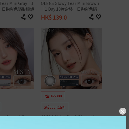
ear Mini Gray｜1 
OLENS Glowy Tear Mini Brown
盒裝｜日拋彩色隱形眼鏡
｜1 Day 10片盒裝｜日拋彩色隱形
眼鏡
HK$
139.0
%
2盒HK$300
滿$500七五折
sh Gray｜1 Day 
OLENS Shine Black Black｜1 
拋彩色隱形眼鏡
Day 20片盒裝｜日拋彩色隱形眼鏡