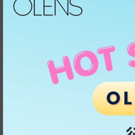
HK$
229.0
HK$
229.0
Spanish
8.6
ALL
Spanish Circle
8.7
啡色
Symphony
8.8
榛子
It's black/ choco
8.9
巧克力
Bigsome
鏡片物
灰色
Russian Velvet
黑色
Scandi
藍色
HEMA
And Black
綠色
HEMA-C
From Choco
紫色
PUSCON
Coming Choco
粉紅色
HEMAEG
Gold Series
銀色
Chuing
透明
Chuing 3Con
白色
Jennfier 3con
杏色
Complex 3con
物料
Vivi 3con
ETAFILCONA
2盒HK$300
2盒HK$300
Tika 3con
HEMA
EyeTeen
POLYMACON
Teenteen
滿$500七五折
滿$500七五折
2HEMA
Tint-I
SILICONE
Triple
OLENS Shine Touch Milky Gray
OLENS Shine Touc
SENOFILCONA
Vampire
｜1 Day 20片盒裝｜日拋彩色隱形
Choco｜1 Day
HEFILCONA
雙週拋│2 Weeks
NELFICONA
眼鏡
色隱形眼鏡
HK$
229.0
HK$
229.0
HEMA-COPOLYMER
Anna Sui
OCUFILCON D
季拋│2-6 Months
OMAFILCON A