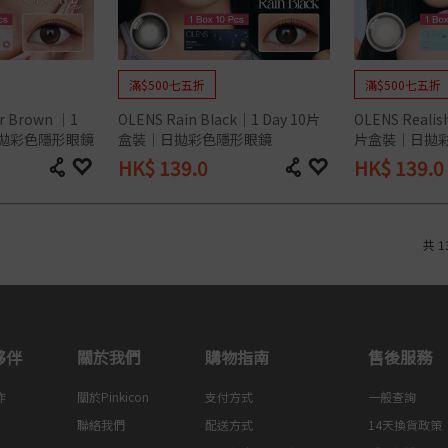
滿$500七五折
滿$500七五折
r Brown ｜1 
OLENS Rain Black｜1 Day 10片
OLENS Realis
日拋彩色隱形眼鏡
盒裝｜日拋彩色隱形眼鏡
片盒裝｜日拋
HK$
139.0
HK$
139.0
共
1
夥伴
關於我們
購物指南
售後服務
作
關於Pinkicon
支付方式
一般查詢
聯絡我們
配送方式
14天換貨政策