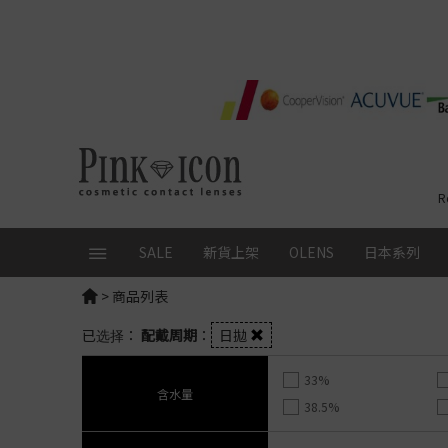
R
SALE
新貨上架
OLENS
日本系列
>
商品列表
精選品牌
本月優惠
總覽
日拋│ 1 Day
配戴週
已选择：
配戴周期
：
日拋
FruFru
ALL
全部查看
Glowy Tear Mini
日拋│ 1 
RIARIA
OLENS 1 Day 20片 $150/盒
日本品牌
Glowy Tear
ReVIA
33%
SIE
SIE 1 Day 2盒9折再送10片
Muse
ReVIA Blu
含水量
FLANMY
試片+鎖匙扣
限時送人氣試片10片
Rain Mocha
ReVIA
1 Day
38.5%
Angel Color Bambi Series
日韓CON任選75折
Rain Black
Secret 
Secret Candy Magic｜新色
46%
loveil
首次下單優惠
Moonrise
Secret
全新！Candymagic Blue Li