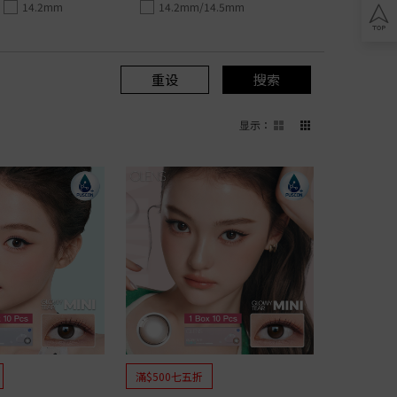
14.2mm
14.2mm/14.5mm
play
ics
重设
搜索
显示
：
ty
ic
oric
ric
滿$500七五折