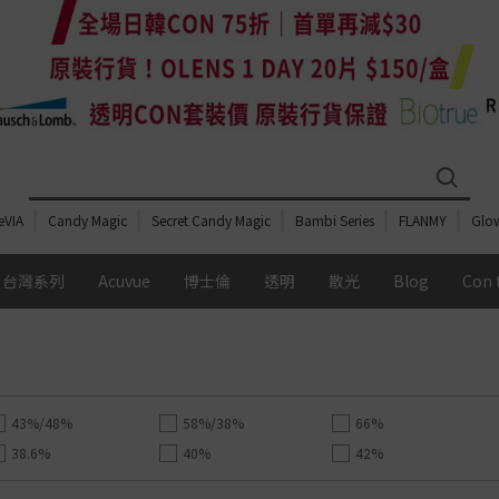
eVIA
Candy Magic
Secret Candy Magic
Bambi Series
FLANMY
Glo
台灣系列
Acuvue
博士倫
透明
散光
Blog
Con 
期
配戴週期
全部總覽
全部總覽
全部總覽
全部總覽
Day
日拋│1 DAY
透明鏡片
透明鏡片
按 配戴週期
透明鏡片
MIZMI
43%/48%
58%/38%
66%
e Light Barrier
昆凌
日拋│1 Day
日拋│1 Day
日拋│1 Day
日拋│1 Day
 散光系列
含水量
Acuvue Moist
博士倫 Soflens
Acuvue moist
Acuvue
38.6%
40%
42%
Candymagic
Acuvue Oasys
博士倫 BIOTRUE
Acuvue oasys
OLENS O2 Balance
48%
51%
54%
 Candymagic 散光系
中含水量│40%-50%
雙週拋│2 Weeks
博士倫 ULTRA
博士倫 Soflens
博士倫 Soflens