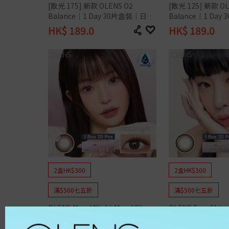
B&L│博士倫
光 1 Day
$125/盒｜Secret Candy Ma
美國品牌
[散光 175] 新款 OLENS O2 
[散光 125] 新款 OL
Scarlet
著色直
OLENS│O2 edition
gic 1 Day
$89/盒｜OLENS O2 Edition
Balance｜1 Day 30片盒裝｜日拋
Balance｜1 Da
月拋│ 1 Month
OLENS│Water Fine
(30片)
$88/盒│ReVIA 抗藍光透明
1 Day
透明隱形眼鏡
透明隱形眼鏡
ReVIA│CLEAR
11.9mm 
1 Day
博士倫lacelle Iconic 新色上
HK$
189.0
HK$
189.0
Glowy Tear Mini
ReVIA│Blue Light Barrier
13.2mm 
架
Acuvue Define Fresh 新色上
Glowy Tear
ReVIA│散光系列
13.6mm 
架
透明 / 散光 系列
Realish
護理用品
13.9mm 
Rain Mocha
鏡片直
ReVIA 散光 [最新上架]
Rain Black
隱形眼鏡護理液
OLENS O2 Balance透明散
MoonRise
隱形眼鏡盒
14.0mm
光1 Day
Secret Candy Magic 散光
Secret Tint
隱形眼鏡夾子
14.1mm
[最新上架]
全新Puscon OLENS O2 EDI
Muse
商品分類
14.2mm
TION 1 Day
OLENS O2 EDITION 1 Mont
Big Glowy
14.5mm
h
博士倫
Eyelighter Glowy
顏色
配戴週期
CooperVision
Glowy Natural
日拋 │1 Day
Alcon
French Shine
月拋 │1 Month
啡色
Freshkon
Nils
雙週拋│2 Weeks
灰色
Fairy
Nella
季拋 │2-6 Months
巧克力色
Double Tint
著色直徑
榛子色
Real Ring
小直徑│小於13mm
黑色
2盒HK$300
2盒HK$300
ViVi Ring
中直徑│13mm-13.5mm
紫色
Pure Teen
大直徑│大於13.5mm
藍色
滿$500七五折
滿$500七五折
Mood Night
含水量
綠色
Shine Touch
低含水量│低於 40%
粉紅色
OLENS Mood Night Mood Choco
OLENS Ever Shin
Cherry Moon
中含水量│40% - 50%
透明
Falling
｜1 Day 20片盒裝｜日拋彩色隱形
Day 20片盒裝｜
高含水量│高於 50%
弧度
Someday
顔色
眼鏡