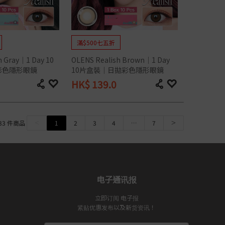
滿$500七五折
h Gray｜1 Day 10
OLENS Realish Brown｜1 Day 
彩色隱形眼鏡
10片盒裝｜日拋彩色隱形眼鏡
HK$
139.0
<
1
2
3
4
…
7
>
33
件商品
电子通讯报
立即订阅 电子报
紧贴优惠发布以及新货资讯！