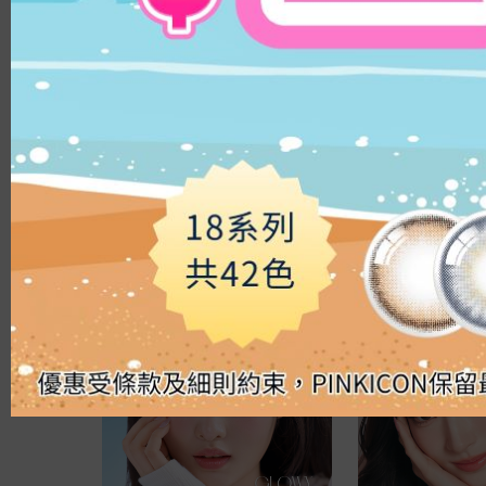
8.8
14.3mm
9.0
14.5mm
8.9
14.8mm
8.4
顏色
8.5/8.6
鏡片直徑
透明
14.1mm
啡色
14.0mm
淺啡色
13.8mm
榛子色
14.3mm
巧克力色
14.4mm
灰色
滿$500七五折
滿$500七五折
14.5mm
黑色
14.2mm
綠色
OLENS French Shine Olive｜1 
OLENS Mood Nigh
14.8mm
藍色
Day 10片盒裝 ｜日拋彩色隱形眼
｜1 Day 10片盒
14.2mm/14.5mm
粉紅色
鏡
眼鏡
HK$
139.0
HK$
139.0
14.1mm/14.4mm
紫色
弧度
8.5
8.6
8.8
8.7
鏡片物料
PUSCON
HEMA