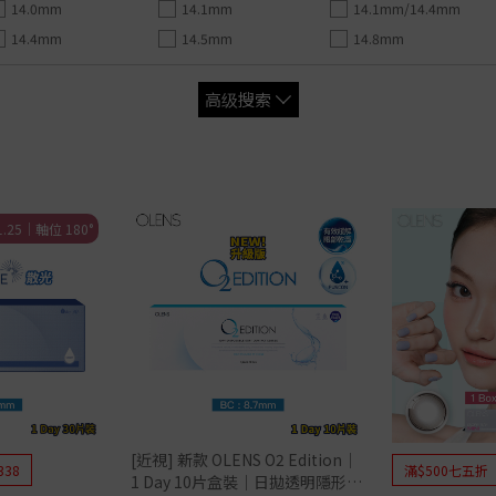
ic Blue Light Bar
高含水量│>50%
Acuvue Oasys
月拋│1 Month
博士倫 BIOTRUE
博士倫 BIOTRUE
14.0mm
14.1mm
14.1mm/14.4mm
59%
60%
69%
著色直徑
彩色鏡片
博士倫 Soflens
博士倫 ULTRA
CooperVision Clariti
14.4mm
14.5mm
14.8mm
or Bambi Series
博士倫 ULTRA
CooperVision Biomedics
Coopervision Biomed
雙週拋│2 Weeks
CooperVision Clariti
Alcon DAILIES
12.0mm-12.9mm
日拋│1 Day
博士倫 Soflens
CooperVision MyDay
雙週拋│2 Weeks
13.0mm-13.9mm
Acuvue Define
高级搜索
彩色鏡片
CooperVision Proclear
Acuvue
鏡片直徑
Acuvue Define Fresh
r
Alcon DAILIES
博士倫 Soflens
按 含水量
Freshkon Daily
月拋│1 Month
日拋│1 Day
14.0mm
OLENS O2 Edition
博士倫 ULTRA
博士倫 Lacelle
14.2mm
低含水量│低於 40%
HOU
OLENS WaterFine
CooperVision Biofini
博士倫 Lacelle Dazzle Ring
顏色
高含水量│高於 50%
ReVIA Clear
Alcon Air Optix
博士倫 Lacelle Colors
按 弧度
utral
雙週拋│2 Weeks
彩色鏡片
博士倫 Lacelle Iconic
啡色
1.25｜軸位 180°
himmering
Acuvue Oasys
博士倫 Lacelle Diamond
淺啡色
8.4
 Mimi Gemme
博士倫 Soflens
按 功能
日拋│1 Day
黑色
8.5
ve Eyes
月拋│1 Month
ReVIA Toric
藍色
8.6
e Veil
博士倫 Soflens
月拋│1 Month
近視鏡片
綠色
8.8
nock
OLENS O2 EDITION
OLENS│ViVi Ring Tor
散光鏡片
灰色
9.0
博士倫 ULTRA
OLENS│Moodnight T
按 含水量
榛子色
ct
CooperVision Biofinity
OLENS│Real Ring To
粉紅色
CooperVision Biomedic
OLENS│Glowy Toric
紅色
低含水量│低於 40%
Alcon Air Optix
按 品牌
紫色
中含水量│40% - 50%
Month
按 品牌
黃色
高含水量│高於 50%
博士倫
弧度
按 弧度
Acuvue
ReVIA
[近視] 新款 OLENS O2 Edition｜
博士倫
Acuvue
8.6
8.4
338
滿$500七五折
│低於 45%
CooperVision
CooperVision
1 Day 10片盒裝｜日拋透明隱形眼
鏡片物料
8.5
│高於 45%