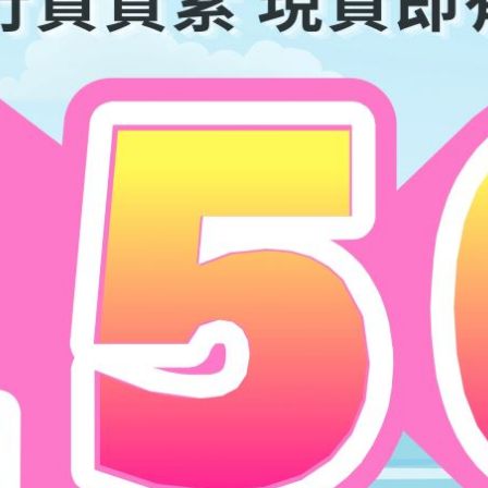
 & 2
滿$500七五折
滿$500七五折
ha｜1 Day 10片
OLENS Glowy Tear Charcoal｜1 
OLENS Muse S
形眼鏡
Day 10片盒裝 ｜日拋彩色隱形眼
10片盒裝 ｜
鏡
HK$
139.0
HK$
139.0