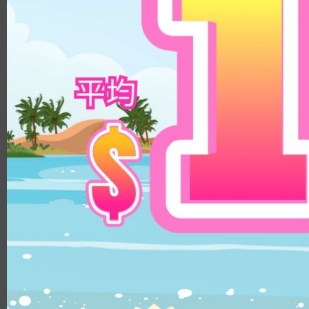
8.8
14.3mm
9.0
14.5mm
8.9
14.8mm
8.4
顏色
8.5/8.6
鏡片直徑
透明
14.1mm
啡色
14.0mm
淺啡色
13.8mm
榛子色
14.3mm
巧克力色
14.4mm
灰色
14.5mm
黑色
14.2mm
綠色
14.8mm
藍色
14.2mm/14.5mm
粉紅色
14.1mm/14.4mm
紫色
弧度
8.5
8.6
8.8
8.7
鏡片物料
PUSCON
HEMA