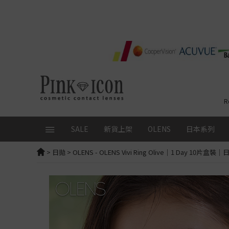
R
SALE
新貨上架
OLENS
日本系列
>
日拋
>
OLENS
- OLENS Vivi Ring Olive｜1 Day 10
精選品牌
本月優惠
總覽
日拋│ 1 Day
配戴週
FruFru
ALL
全部查看
Glowy Tear Mini
日拋│ 1 
RIARIA
OLENS 1 Day 20片 $150/盒
日本品牌
Glowy Tear
ReVIA
SIE
SIE 1 Day 2盒9折再送10片
Muse
ReVIA Blu
FLANMY
試片+鎖匙扣
限時送人氣試片10片
Rain Mocha
ReVIA
1 Day
Angel Color Bambi Series
日韓CON任選75折
Rain Black
Secret 
Secret Candy Magic｜新色
loveil
首次下單優惠
Moonrise
Secret
全新！Candymagic Blue Li