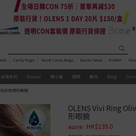
eVIA
Candy Magic
Secret Candy Magic
Bambi Series
FLANMY
Glo
台灣系列
Acuvue
博士倫
透明
散光
Blog
Con 
片盒裝｜日拋彩色隱形眼鏡
期
配戴週期
全部總覽
全部總覽
全部總覽
全部總覽
OLENS Vivi Ring
Day
日拋│1 DAY
透明鏡片
透明鏡片
按 配戴週期
透明鏡片
MIZMI
形眼鏡
e Light Barrier
昆凌
日拋│1 Day
日拋│1 Day
日拋│1 Day
日拋│1 Day
 散光系列
含水量
Acuvue Moist
博士倫 Soflens
Acuvue moist
Acuvue
HK$
139.0
Candymagic
商品价格
：
Acuvue Oasys
博士倫 BIOTRUE
Acuvue oasys
OLENS O2 Balance
 Candymagic 散光系
中含水量│40%-50%
雙週拋│2 Weeks
博士倫 ULTRA
博士倫 Soflens
博士倫 Soflens