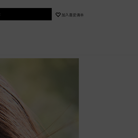
车
加入喜爱清单
%