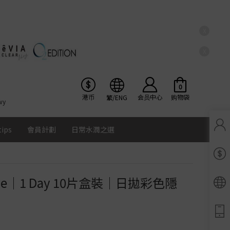
X
X
0
港币
会员中心
购物袋
繁/ENG
wy
tips
會員計劃
日常水潤之選
Pinkicon會員獎賞計劃
條款及細則
 Olive｜1 Day 10片盒裝｜日拋彩色隱
Ios
Google
Android