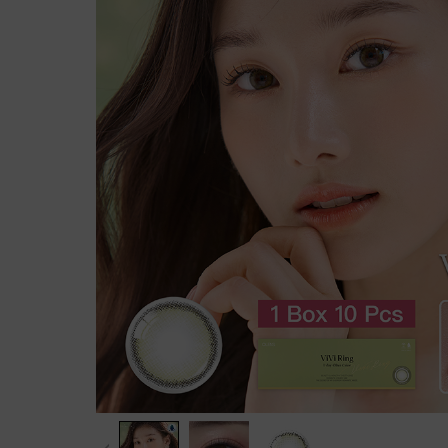
Evercolor
$79 /盒│Decorative Eyes
Realish
列
Candymag
ght Barrier
全新！ReVIA 1 Day
OLENS
日拋
透明Con組合優惠
Big Glowy
rier
FLANMY
FruFru
CHOUCHOU
Eyelighter Glowy
Angelcol
RIARIA
QUINLIVAN
Glowy Natural
SIE
ALL
SIE
Secret Candymagic
Double Tint
FruFru
Acuvue│組合優惠
FLANMY│新色
Candymagic Blue Light Bar
French Shine
RIARIA
博士倫│組合優惠
Angel Color Bambi Series│
rier
ReVIA
Nella
EverColo
Coopervision│組合優惠
新色
EN GIORNO [最新上架Chiik
ReVIA Blue Light Barrier
Misty
Qrsessed
Alcon│組合優惠
awa款]
Evercolor
FAIRY Neutral
Ending
loveil
Freshkon│組合優惠
台灣品牌
FAIRY Shimmering
Nils
CHOUC
ReVIA Clear 1 Day 低至$89/
Pienage Mimi Gemme
Real Ring
盒
ReVIA Clear Premium 1 Day
1 Day
Decorative Eyes
ViVi Ring
FAIRY Ne
低至$100/盒
ReVIA 防藍光Clear 1 Day 低
MIZMI
Eyeddict
Mood Night
FAIRY S
至$110/盒
OLENS O2 Edition 低至$31
昆凌 | 經典系列
其他品牌
Shine Touch
PienAge
/盒 (10片)
OLENS WaterFine 低至$149
昆凌 | 聖光系列
Ever Shine
Decorati
/盒 (40片)
特定款優惠 /臨期清貨
韓國品牌
French Gold 3CON
Decorativ
Acuvue Define
Russian Smoky
Knock K
B&L LACELLE
ALL
1 Day
Shine Black
Artiral
CooperVision
短使用期優惠
OLENS Glowy Tear Mini│
Spanish
User Sele
Eye Coffert
$68/ 10片│50度限定
新上架
OLENS Glowy Tear│新上架
Spanish Circle
Victoria
LIL Moon
清貨區
OLENS Rain Mocha│新上
Secriss Coral
Eyeddict
Clalen
架
OLENS French Shine│新色
Secriss Natural
月拋│1 
透明/散光系列
ALL
1 Month
Scandi
ReVIA
$49/盒│指定OLENS 1 Mon
OLENS Glowy Tear Mini│
Ocean Velvet
含水量
Acuvue
th
$80/盒│ReVIA private
新上架
OLENS Glowy Tear│新上架
Cherry Moon
Alcon
$97/盒│ReVIA 抗藍光Colo
OLENS Rain Mocha│新上
Honey Shine
低含水量
Coopervision
r 1 Day
$97/盒｜Candy Magic 抗藍
架
OLENS Rain Black│新上架
Natural Day
高含水量