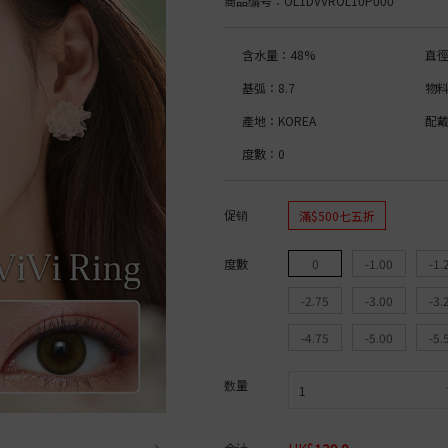
商品编号
：OL1DVVROL10P000
ic Blue Light Bar
高含水量│>50%
Acuvue Oasys
月拋│1 Month
博士倫 BIOTRUE
博士倫 BIOTRUE
著色直徑
彩色鏡片
博士倫 Soflens
博士倫 ULTRA
CooperVision Clariti
or Bambi Series
博士倫 ULTRA
CooperVision Biomedics
Coopervision Biomed
含水量：48%
直徑
雙週拋│2 Weeks
CooperVision Clariti
Alcon DAILIES
12.0mm-12.9mm
日拋│1 Day
博士倫 Soflens
CooperVision MyDay
雙週拋│2 Weeks
13.0mm-13.9mm
Acuvue Define
基弧：8.7
物料
彩色鏡片
CooperVision Proclear
Acuvue
鏡片直徑
Acuvue Define Fresh
r
Alcon DAILIES
博士倫 Soflens
按 含水量
產地：KOREA
配
Freshkon Daily
月拋│1 Month
日拋│1 Day
14.0mm
OLENS O2 Edition
博士倫 ULTRA
博士倫 Lacelle
14.2mm
低含水量│低於 40%
度數：0
HOU
OLENS WaterFine
CooperVision Biofini
博士倫 Lacelle Dazzle Ring
顏色
高含水量│高於 50%
ReVIA Clear
Alcon Air Optix
博士倫 Lacelle Colors
按 弧度
utral
雙週拋│2 Weeks
彩色鏡片
博士倫 Lacelle Iconic
啡色
himmering
Acuvue Oasys
博士倫 Lacelle Diamond
淺啡色
8.4
促销
滿$500七五折
 Mimi Gemme
博士倫 Soflens
按 功能
日拋│1 Day
黑色
8.5
ve Eyes
月拋│1 Month
ReVIA Toric
藍色
8.6
e Veil
博士倫 Soflens
月拋│1 Month
近視鏡片
綠色
8.8
度數
0
-1.00
-1.
nock
OLENS O2 EDITION
OLENS│ViVi Ring Tor
散光鏡片
灰色
9.0
博士倫 ULTRA
OLENS│Moodnight T
按 含水量
榛子色
-2.75
-3.00
-3.
ct
CooperVision Biofinity
OLENS│Real Ring To
粉紅色
CooperVision Biomedic
OLENS│Glowy Toric
紅色
低含水量│低於 40%
-4.75
-5.00
-5.
Alcon Air Optix
按 品牌
紫色
中含水量│40% - 50%
Month
按 品牌
黃色
高含水量│高於 50%
博士倫
弧度
按 弧度
数量
Acuvue
ReVIA
博士倫
Acuvue
8.6
8.4
│低於 45%
CooperVision
CooperVision
鏡片物料
8.5
│高於 45%
合计