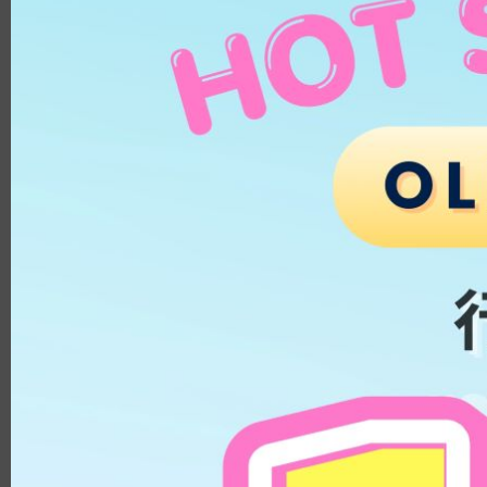
METHAFILCON A
Pearl Day
PUSCON
含水量
HEMA/EGDMA
HEMA/MA
日拋│1 Day
低含水量│低於 40%
HEMA/MAA/EGDMA
中含水量│40% - 50%
HEMA/NVP
高含水量│高於 50%
HEMA/NVP/MMA
月拋│1 Month
Silicon Hydrogel
低含水量│低於 40%
Methacryloyloxyethyl Phos
中含水量│40% - 50%
phoryl Choline
KALIFILCON A
高含水量│高於 50%
ALPHAFILCON A
雙週拋及季拋│2 Weeks
HILAFILCON A
Months+
低含水量│低於 40%
SOMOFILCON A
中含水量│40% - 50%
DELEFILCON A
高含水量│高於 50%
LOTRAFILCON B
著色直徑
2HEMAMAAEGDMA
HIOXIFILCON A
11.9mm - 13.1mm
Methacryloyloxyethyl Phos
13.2mm - 13.5mm
phoryl Choline Polymer
HEMA/MPC
13.6mm - 13.8mm
鏡片直徑
HEMA/PUSCON
基弧
8.7
14.0mm
8.5
14.1mm
8.6
14.2mm